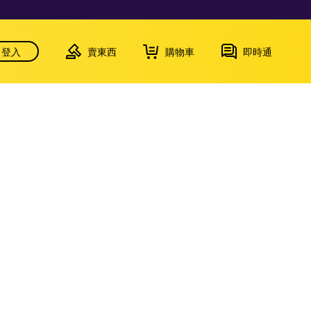
登入
賣東西
購物車
即時通