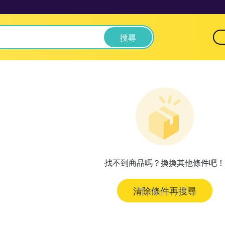
搜尋
找不到商品嗎？換換其他條件吧！
清除條件再搜尋