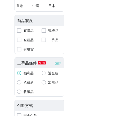
香港
中國
日本
商品狀況
直購品
競標品
全新品
二手品
有現貨
二手品條件
清除
NEW
福利品
近全新
八成新
出清品
收藏品
付款方式
現金付款