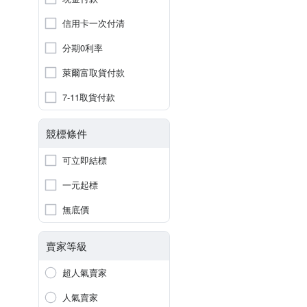
信用卡一次付清
分期0利率
萊爾富取貨付款
7-11取貨付款
競標條件
可立即結標
一元起標
無底價
賣家等級
超人氣賣家
人氣賣家