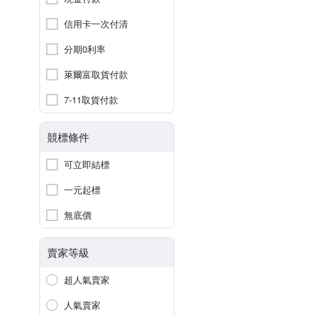
信用卡一次付清
分期0利率
萊爾富取貨付款
7-11取貨付款
競標條件
可立即結標
一元起標
無底價
賣家等級
超人氣賣家
人氣賣家