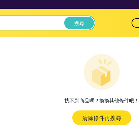
搜尋
找不到商品嗎？換換其他條件吧！
清除條件再搜尋