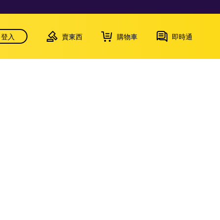
登入
賣東西
購物車
即時通