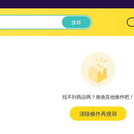
搜尋
找不到商品嗎？換換其他條件吧！
清除條件再搜尋