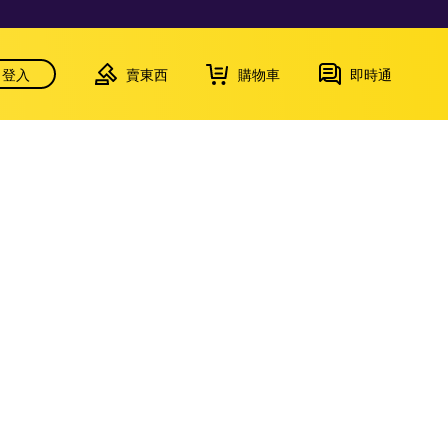
登入
賣東西
購物車
即時通