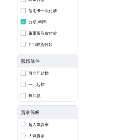
信用卡一次付清
分期0利率
萊爾富取貨付款
7-11取貨付款
競標條件
可立即結標
一元起標
無底價
賣家等級
超人氣賣家
人氣賣家