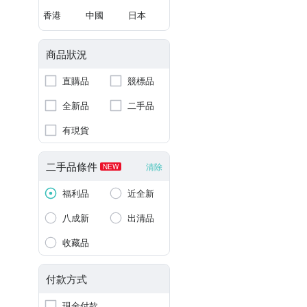
香港
中國
日本
商品狀況
直購品
競標品
全新品
二手品
有現貨
二手品條件
清除
NEW
福利品
近全新
八成新
出清品
收藏品
付款方式
現金付款