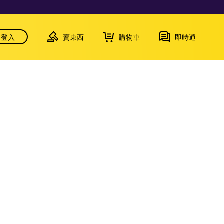
登入
賣東西
購物車
即時通