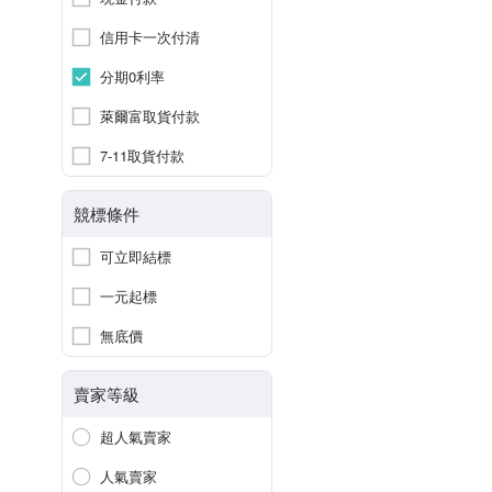
信用卡一次付清
分期0利率
萊爾富取貨付款
7-11取貨付款
競標條件
可立即結標
一元起標
無底價
賣家等級
超人氣賣家
人氣賣家