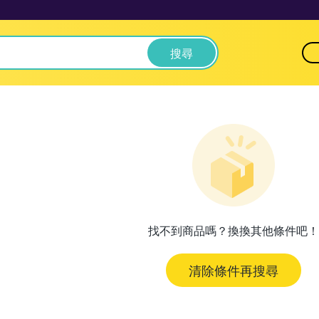
搜尋
找不到商品嗎？換換其他條件吧！
清除條件再搜尋