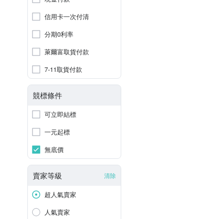
信用卡一次付清
分期0利率
萊爾富取貨付款
7-11取貨付款
競標條件
可立即結標
一元起標
無底價
賣家等級
清除
超人氣賣家
人氣賣家