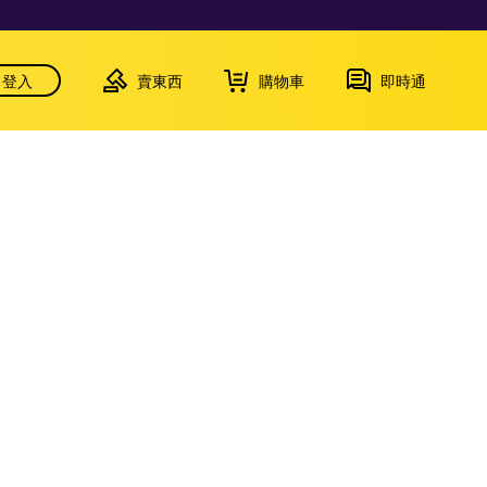
登入
賣東西
購物車
即時通