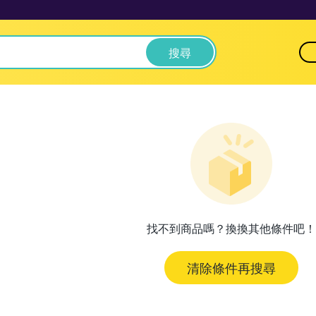
搜尋
找不到商品嗎？換換其他條件吧！
清除條件再搜尋