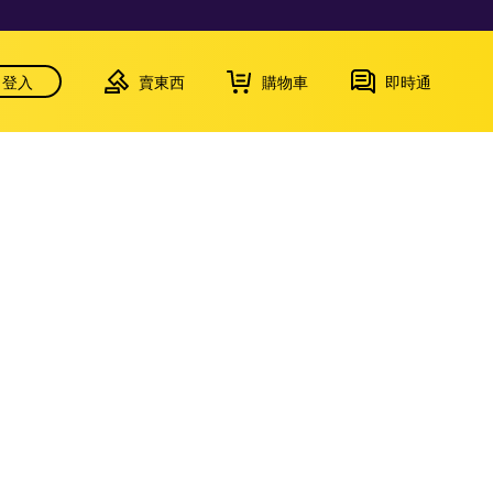
登入
賣東西
購物車
即時通