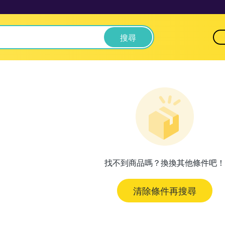
搜尋
找不到商品嗎？換換其他條件吧！
清除條件再搜尋