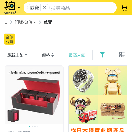
威寶
登
門號/儲值卡
威寶
全部
分類
最新上架
價格
最高人氣