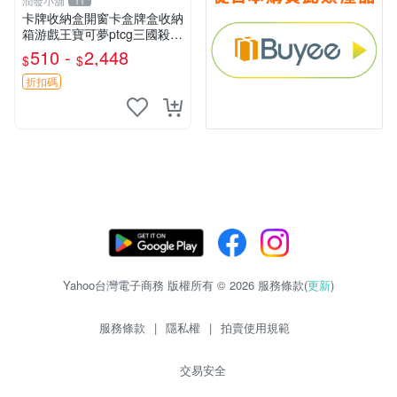
潤發小舖
11
卡牌收納盒開窗卡盒牌盒收納
箱游戲王寶可夢ptcg三國殺海
賊王dtcg
510 -
2,448
$
$
折扣碼
Yahoo台灣電子商務 版權所有 © 2026 服務條款(
更新
)
服務條款
|
隱私權
|
拍賣使用規範
交易安全