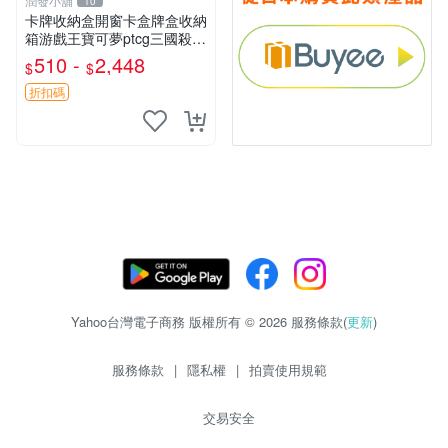
潤發小舖
10
卡牌收納盒開窗卡盒牌盒收納
箱游戲王寶可夢ptcg三國殺海
賊王dtcg
510 -
2,448
$
$
折扣碼
Yahoo台灣電子商務 版權所有 © 2026 服務條款(
更新
)
服務條款
|
隱私權
|
拍賣使用規範
交易安全