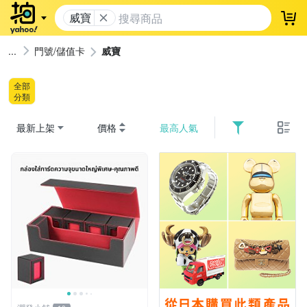
威寶
登
門號/儲值卡
威寶
全部
分類
最新上架
價格
最高人氣