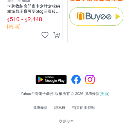
潤發小舖
10
卡牌收納盒開窗卡盒牌盒收納
箱游戲王寶可夢ptcg三國殺海
賊王dtcg
510 -
2,448
$
$
折扣碼
Yahoo台灣電子商務 版權所有 © 2026 服務條款(
更新
)
服務條款
|
隱私權
|
拍賣使用規範
交易安全