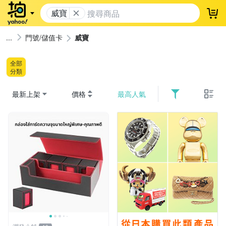
威寶
登
門號/儲值卡
威寶
全部
分類
最新上架
價格
最高人氣