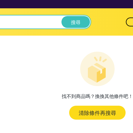
搜尋
找不到商品嗎？換換其他條件吧！
清除條件再搜尋