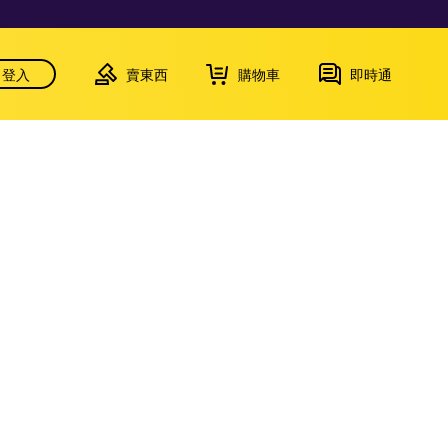
登入
賣東西
購物車
即時通