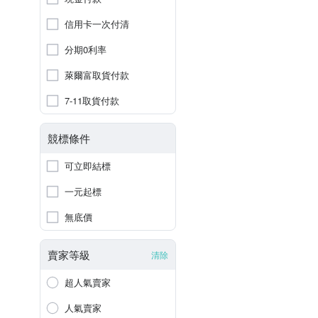
信用卡一次付清
分期0利率
萊爾富取貨付款
7-11取貨付款
競標條件
可立即結標
一元起標
無底價
賣家等級
清除
超人氣賣家
人氣賣家