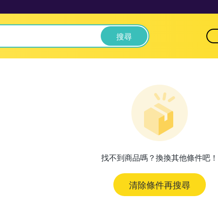
搜尋
找不到商品嗎？換換其他條件吧！
清除條件再搜尋