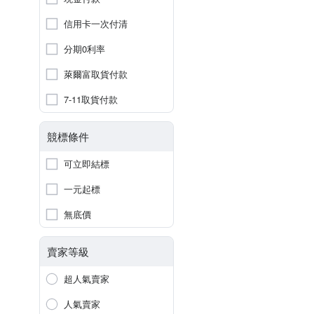
信用卡一次付清
分期0利率
萊爾富取貨付款
7-11取貨付款
競標條件
可立即結標
一元起標
無底價
賣家等級
超人氣賣家
人氣賣家