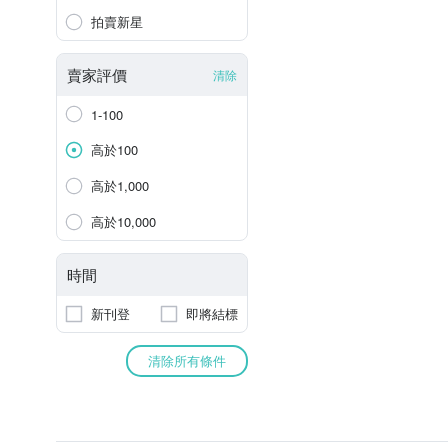
拍賣新星
賣家評價
清除
1-100
高於100
高於1,000
高於10,000
時間
新刊登
即將結標
清除所有條件