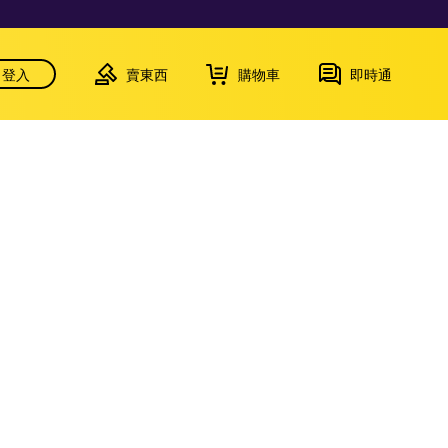
登入
賣東西
購物車
即時通