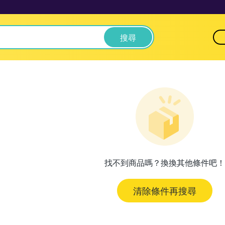
搜尋
找不到商品嗎？換換其他條件吧！
清除條件再搜尋