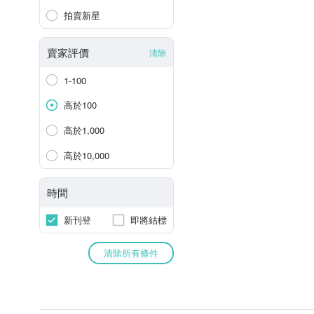
拍賣新星
賣家評價
清除
1-100
高於100
高於1,000
高於10,000
時間
新刊登
即將結標
清除所有條件