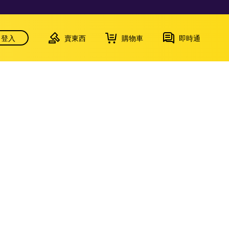
登入
賣東西
購物車
即時通