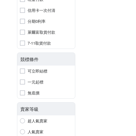
信用卡一次付清
分期0利率
萊爾富取貨付款
7-11取貨付款
競標條件
可立即結標
一元起標
無底價
賣家等級
超人氣賣家
人氣賣家