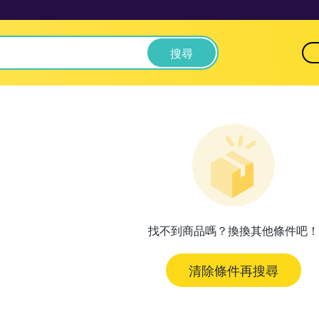
搜尋
找不到商品嗎？換換其他條件吧！
清除條件再搜尋