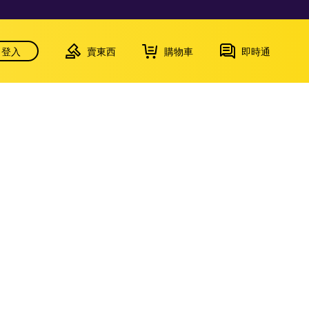
登入
賣東西
購物車
即時通