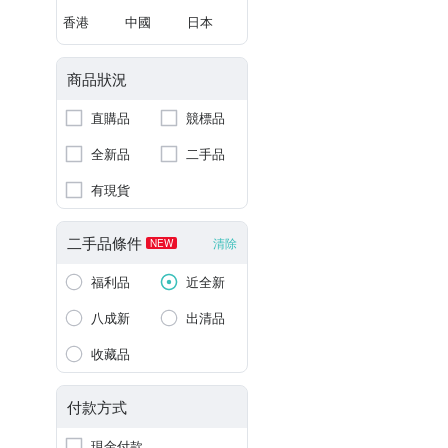
香港
中國
日本
商品狀況
直購品
競標品
全新品
二手品
有現貨
二手品條件
清除
NEW
福利品
近全新
八成新
出清品
收藏品
付款方式
現金付款