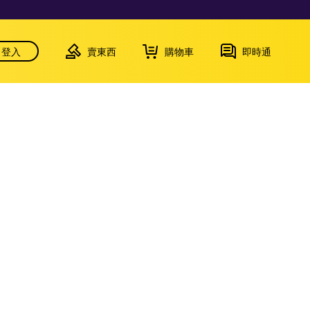
登入
賣東西
購物車
即時通