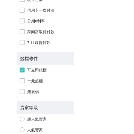
信用卡一次付清
分期0利率
萊爾富取貨付款
7-11取貨付款
競標條件
可立即結標
一元起標
無底價
賣家等級
超人氣賣家
人氣賣家