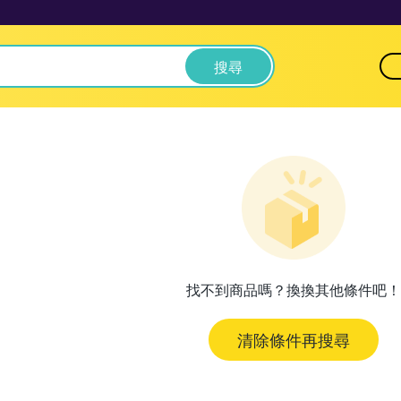
搜尋
找不到商品嗎？換換其他條件吧！
清除條件再搜尋