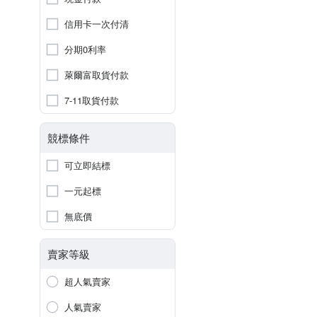
信用卡一次付清
分期0利率
萊爾富取貨付款
7-11取貨付款
競標條件
可立即結標
一元起標
無底價
賣家等級
超人氣賣家
人氣賣家