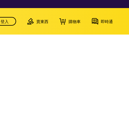
登入
賣東西
購物車
即時通