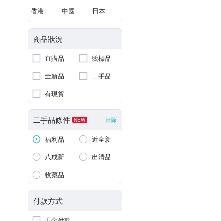
香港
中國
日本
商品狀況
直購品
競標品
全新品
二手品
有現貨
二手品條件
清除
NEW
福利品
近全新
八成新
出清品
收藏品
付款方式
現金付款