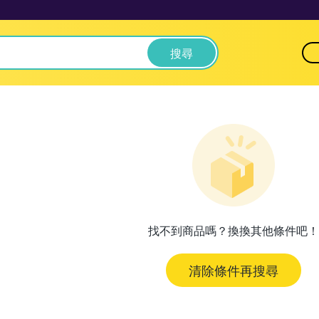
搜尋
找不到商品嗎？換換其他條件吧！
清除條件再搜尋