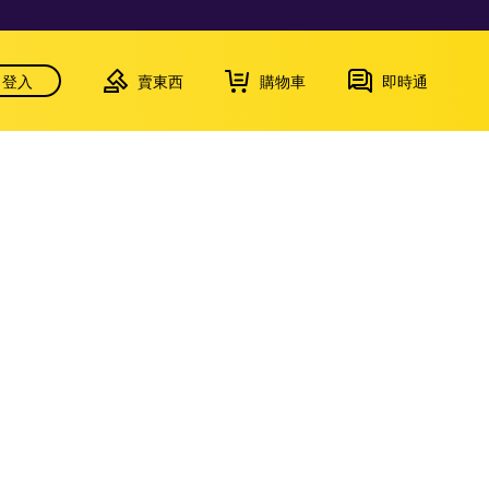
登入
賣東西
購物車
即時通