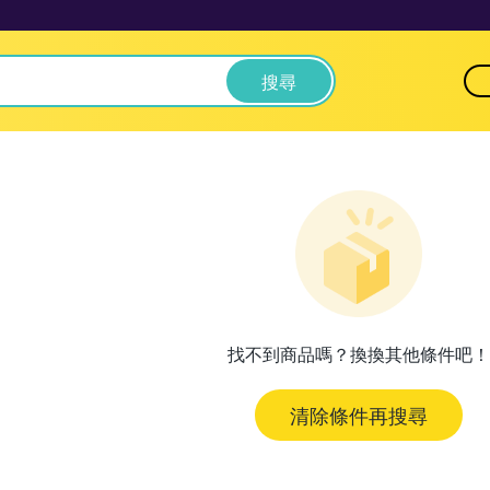
搜尋
找不到商品嗎？換換其他條件吧！
清除條件再搜尋