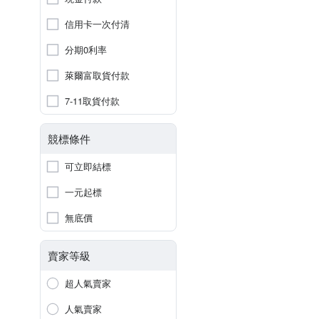
信用卡一次付清
分期0利率
萊爾富取貨付款
7-11取貨付款
競標條件
可立即結標
一元起標
無底價
賣家等級
超人氣賣家
人氣賣家