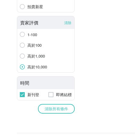
拍賣新星
賣家評價
清除
1-100
高於100
高於1,000
高於10,000
時間
新刊登
即將結標
清除所有條件