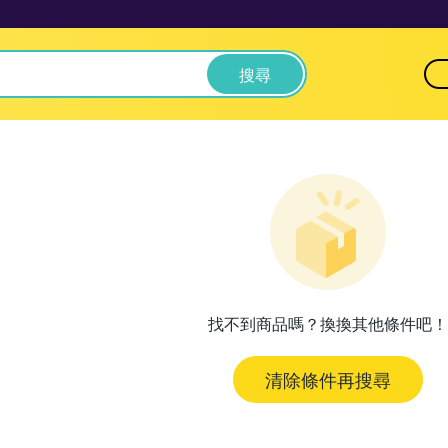
搜尋
找不到商品嗎？換換其他條件吧！
清除條件再搜尋