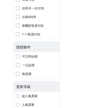
信用卡一次付清
分期0利率
萊爾富取貨付款
7-11取貨付款
競標條件
可立即結標
一元起標
無底價
賣家等級
超人氣賣家
人氣賣家