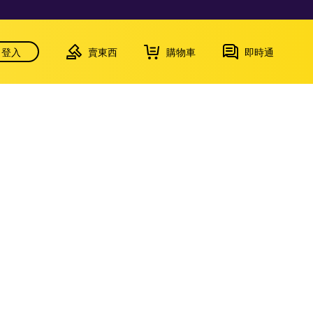
登入
賣東西
購物車
即時通