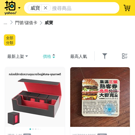
威寶
登
門號/儲值卡
威寶
全部
分類
最新上架
價格
最高人氣