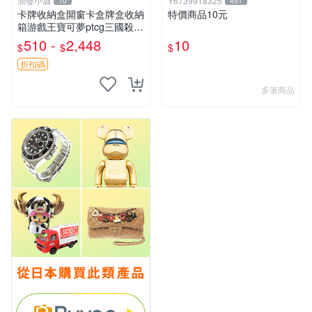
潤發小舖
Y6739918325
10
451
卡牌收納盒開窗卡盒牌盒收納
特價商品10元
箱游戲王寶可夢ptcg三國殺海
賊王dtcg
510 -
2,448
10
$
$
$
折扣碼
多筆商品