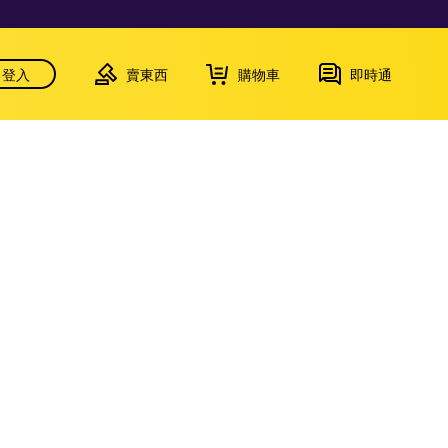
登入
賣東西
購物車
即時通