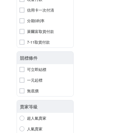
信用卡一次付清
分期0利率
萊爾富取貨付款
7-11取貨付款
競標條件
可立即結標
一元起標
無底價
賣家等級
超人氣賣家
人氣賣家