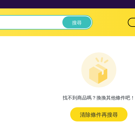
搜尋
找不到商品嗎？換換其他條件吧！
清除條件再搜尋