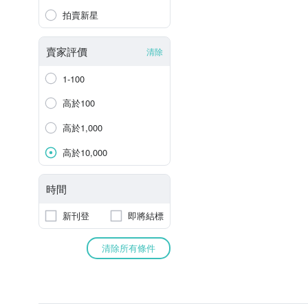
拍賣新星
賣家評價
清除
1-100
高於100
高於1,000
高於10,000
時間
新刊登
即將結標
清除所有條件