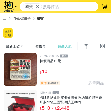
威寶
登
門號/儲值卡
威寶
全部
分類
最新上架
價格
最高人氣
Y6739918325
450
特價商品10元
10
$
多筆商品
競標
剩4164天
潤發小舖
10
卡牌收納盒開窗卡盒牌盒收納箱游戲王寶
可夢ptcg三國殺海賊王dtcg
510 -
2,448
$
$