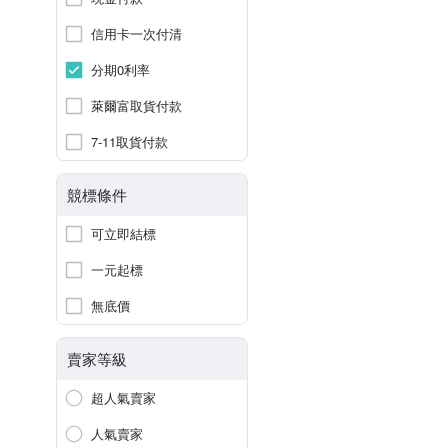
信用卡一次付清
分期0利率
萊爾富取貨付款
7-11取貨付款
競標條件
可立即結標
一元起標
無底價
賣家等級
超人氣賣家
人氣賣家