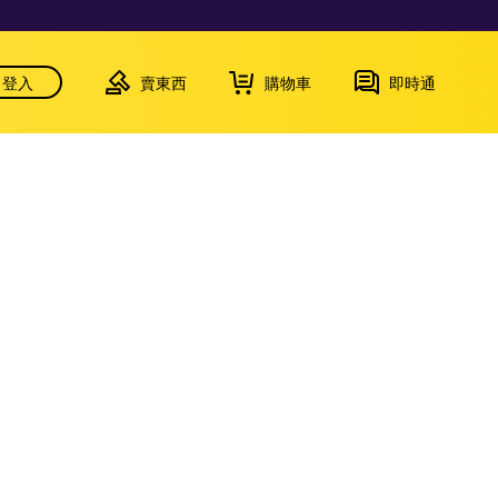
登入
賣東西
購物車
即時通