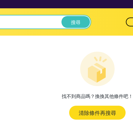
搜尋
找不到商品嗎？換換其他條件吧！
清除條件再搜尋