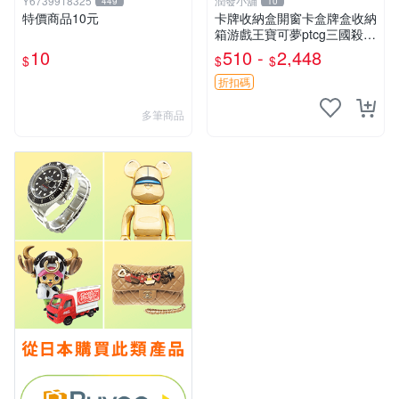
Y6739918325
潤發小舖
449
10
特價商品10元
卡牌收納盒開窗卡盒牌盒收納
箱游戲王寶可夢ptcg三國殺海
賊王dtcg
10
510 -
2,448
$
$
$
折扣碼
多筆商品