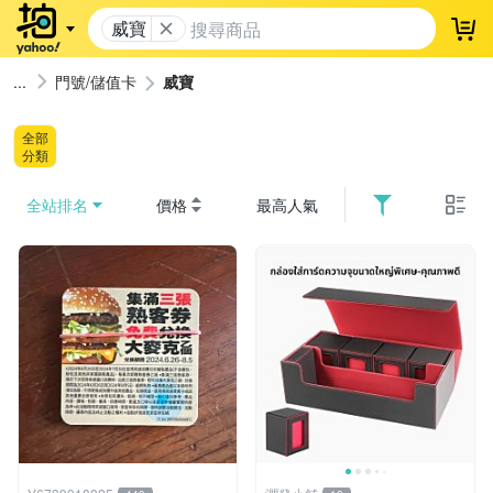
威寶
登
門號/儲值卡
威寶
全部
分類
全站排名
價格
最高人氣