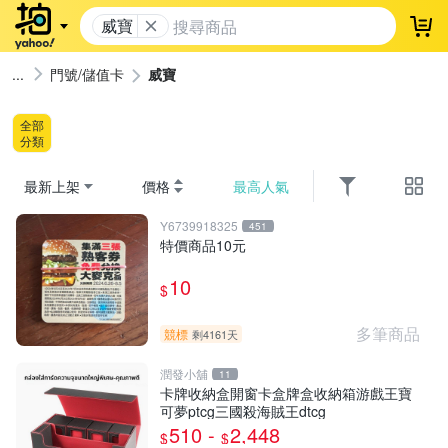
威寶
登
門號/儲值卡
威寶
全部
分類
最新上架
價格
最高人氣
Y6739918325
451
特價商品10元
10
$
多筆商品
競標
剩4161天
潤發小舖
11
卡牌收納盒開窗卡盒牌盒收納箱游戲王寶
可夢ptcg三國殺海賊王dtcg
510 -
2,448
$
$