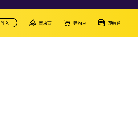
登入
賣東西
購物車
即時通