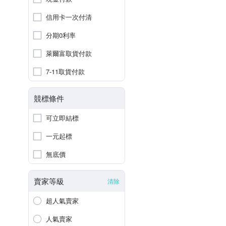
信用卡一次付清
分期0利率
萊爾富取貨付款
7-11取貨付款
競標條件
可立即結標
一元起標
無底價
賣家等級
清除
超人氣賣家
人氣賣家