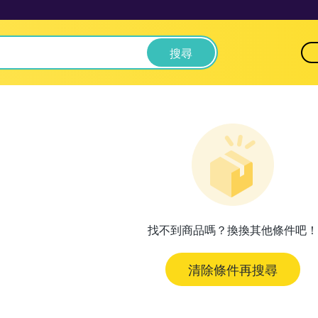
搜尋
找不到商品嗎？換換其他條件吧！
清除條件再搜尋