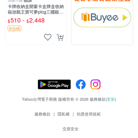
潤發小舖
10
卡牌收納盒開窗卡盒牌盒收納
箱游戲王寶可夢ptcg三國殺海
賊王dtcg
510 -
2,448
$
$
折扣碼
Yahoo台灣電子商務 版權所有 © 2026 服務條款(
更新
)
服務條款
|
隱私權
|
拍賣使用規範
交易安全