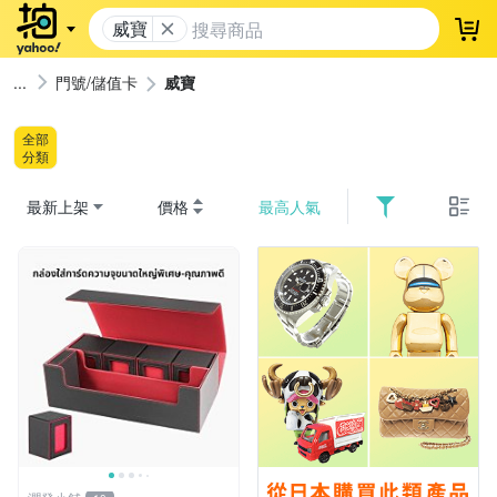
威寶
登
門號/儲值卡
威寶
全部
分類
最新上架
價格
最高人氣