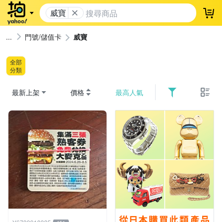
威寶
登
門號/儲值卡
威寶
全部
分類
最新上架
價格
最高人氣