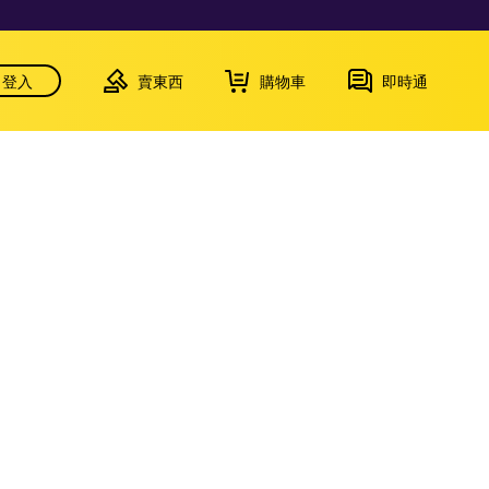
登入
賣東西
購物車
即時通