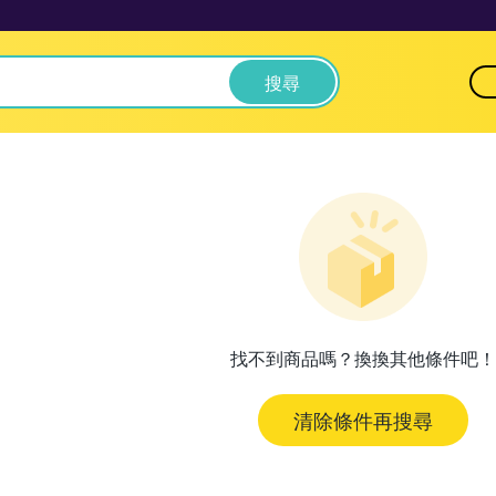
搜尋
找不到商品嗎？換換其他條件吧！
清除條件再搜尋