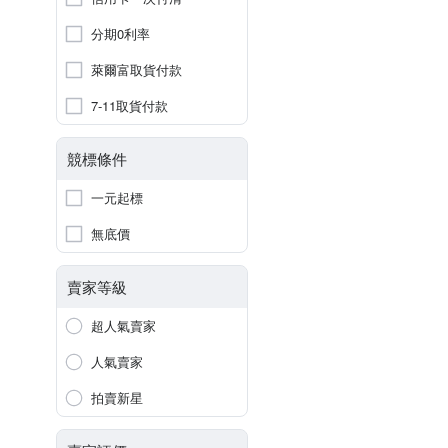
分期0利率
萊爾富取貨付款
7-11取貨付款
競標條件
一元起標
無底價
賣家等級
超人氣賣家
人氣賣家
拍賣新星