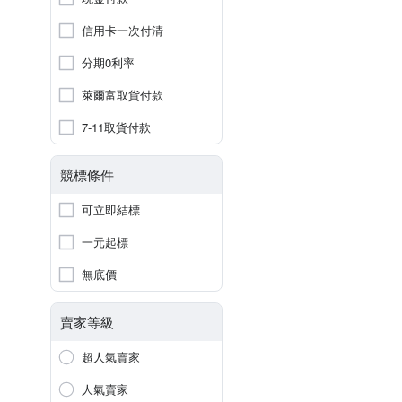
信用卡一次付清
分期0利率
萊爾富取貨付款
7-11取貨付款
競標條件
可立即結標
一元起標
無底價
賣家等級
超人氣賣家
人氣賣家