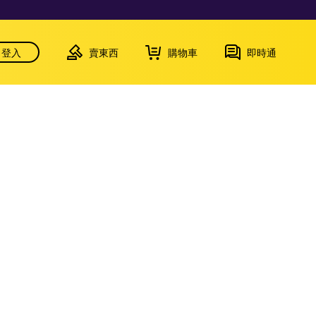
登入
賣東西
購物車
即時通