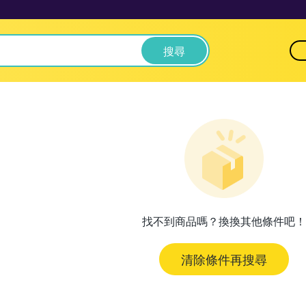
搜尋
找不到商品嗎？換換其他條件吧！
清除條件再搜尋