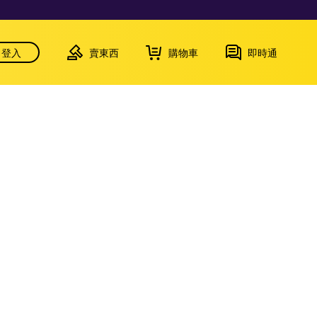
登入
賣東西
購物車
即時通