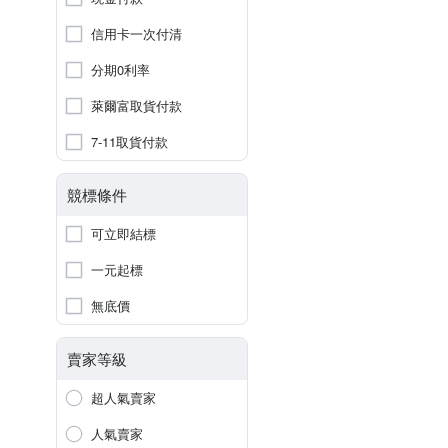
信用卡一次付清
分期0利率
萊爾富取貨付款
7-11取貨付款
競標條件
可立即結標
一元起標
無底價
賣家等級
超人氣賣家
人氣賣家