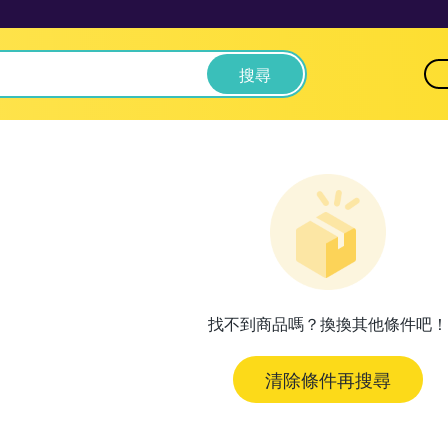
搜尋
找不到商品嗎？換換其他條件吧！
清除條件再搜尋