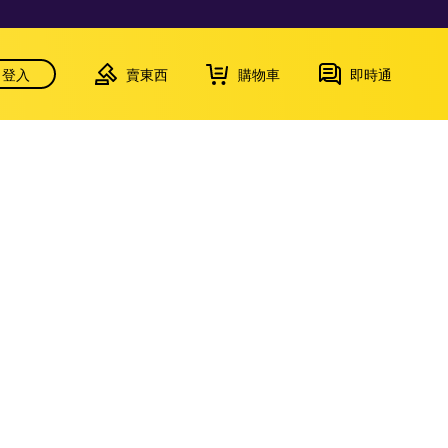
登入
賣東西
購物車
即時通