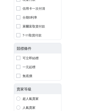
信用卡一次付清
分期0利率
萊爾富取貨付款
7-11取貨付款
競標條件
可立即結標
一元起標
無底價
賣家等級
超人氣賣家
人氣賣家