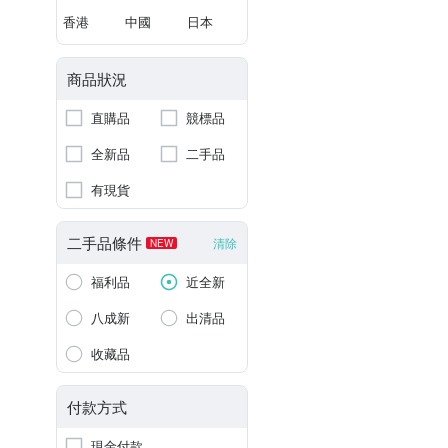
香港
中國
日本
商品狀況
直購品
競標品
全新品
二手品
有現貨
二手品條件
清除
NEW
福利品
近全新
八成新
出清品
收藏品
付款方式
現金付款