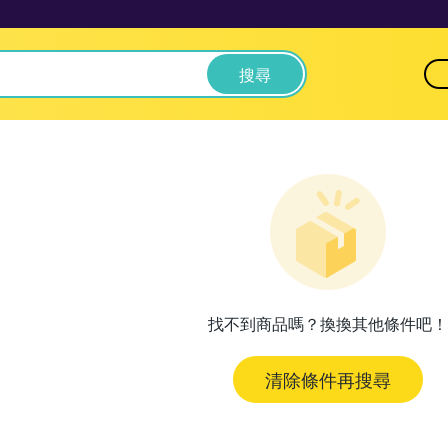
搜尋
找不到商品嗎？換換其他條件吧！
清除條件再搜尋