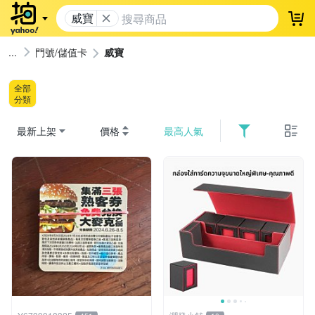
威寶
登
門號/儲值卡
威寶
全部
分類
最新上架
價格
最高人氣