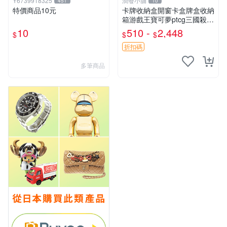
Y6739918325
潤發小舖
451
10
特價商品10元
卡牌收納盒開窗卡盒牌盒收納
箱游戲王寶可夢ptcg三國殺海
賊王dtcg
10
510 -
2,448
$
$
$
折扣碼
多筆商品