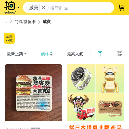
威寶
登
門號/儲值卡
威寶
全部
分類
最新上架
價格
最高人氣