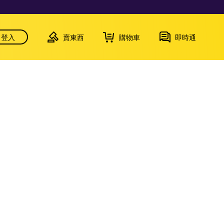
登入
賣東西
購物車
即時通