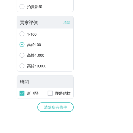
拍賣新星
賣家評價
清除
1-100
高於100
高於1,000
高於10,000
時間
新刊登
即將結標
清除所有條件