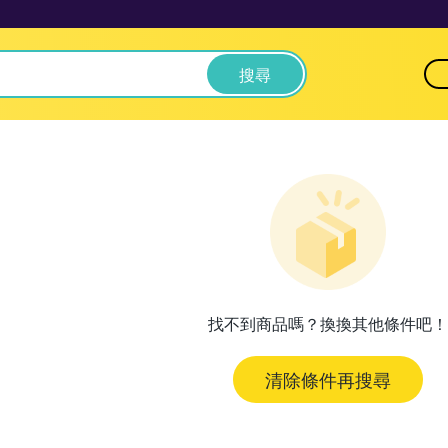
搜尋
找不到商品嗎？換換其他條件吧！
清除條件再搜尋