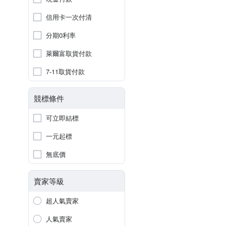
信用卡一次付清
分期0利率
萊爾富取貨付款
7-11取貨付款
競標條件
可立即結標
一元起標
無底價
賣家等級
超人氣賣家
人氣賣家