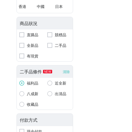
香港
中國
日本
商品狀況
直購品
競標品
全新品
二手品
有現貨
二手品條件
清除
NEW
福利品
近全新
八成新
出清品
收藏品
付款方式
現金付款