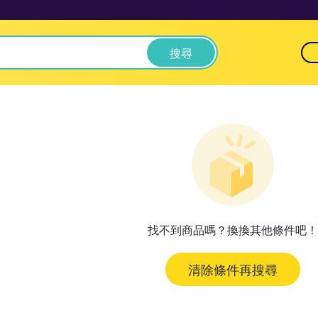
搜尋
找不到商品嗎？換換其他條件吧！
清除條件再搜尋