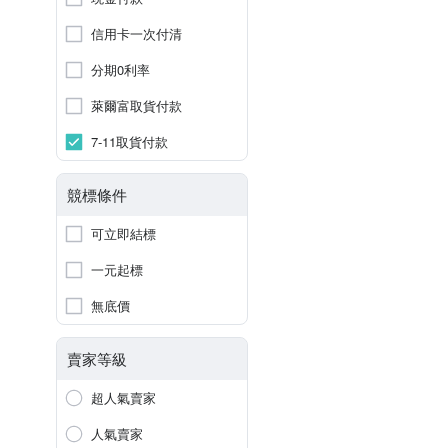
信用卡一次付清
分期0利率
萊爾富取貨付款
7-11取貨付款
競標條件
可立即結標
一元起標
無底價
賣家等級
超人氣賣家
人氣賣家