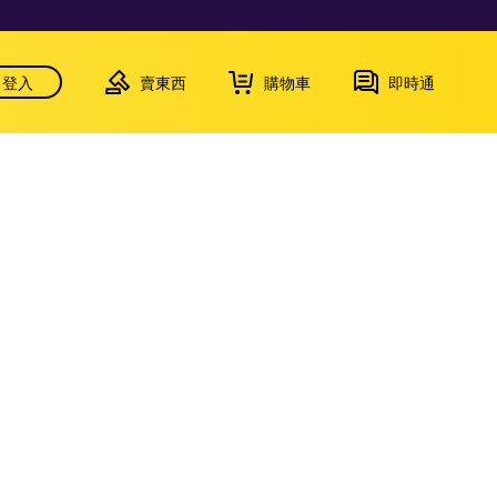
登入
賣東西
購物車
即時通