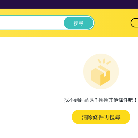
搜尋
找不到商品嗎？換換其他條件吧！
清除條件再搜尋