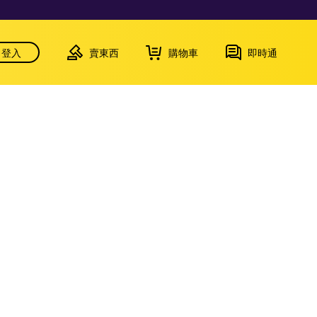
登入
賣東西
購物車
即時通