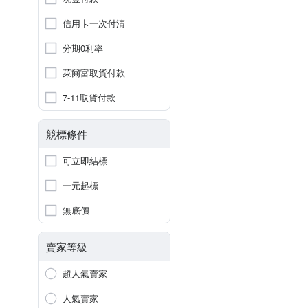
信用卡一次付清
分期0利率
萊爾富取貨付款
7-11取貨付款
競標條件
可立即結標
一元起標
無底價
賣家等級
超人氣賣家
人氣賣家