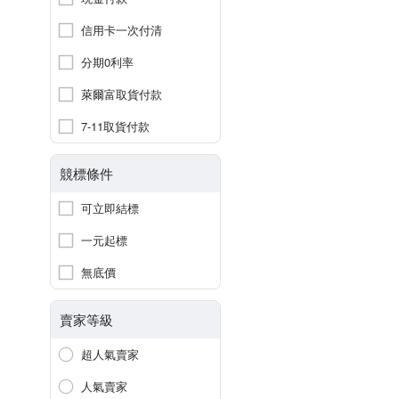
信用卡一次付清
分期0利率
萊爾富取貨付款
7-11取貨付款
競標條件
可立即結標
一元起標
無底價
賣家等級
超人氣賣家
人氣賣家