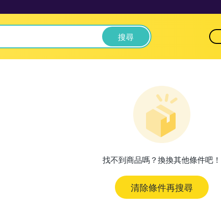
搜尋
找不到商品嗎？換換其他條件吧！
清除條件再搜尋