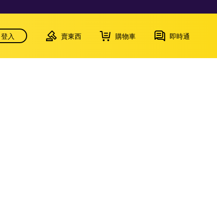
登入
賣東西
購物車
即時通