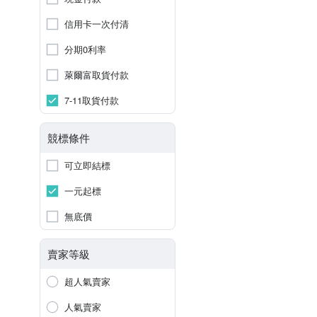
信用卡一次付清
分期0利率
萊爾富取貨付款
7-11取貨付款
競標條件
可立即結標
一元起標
無底價
賣家等級
超人氣賣家
人氣賣家