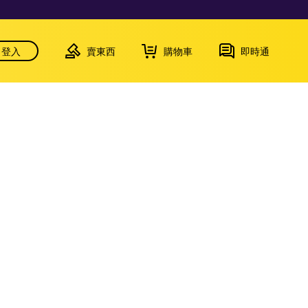
登入
賣東西
購物車
即時通