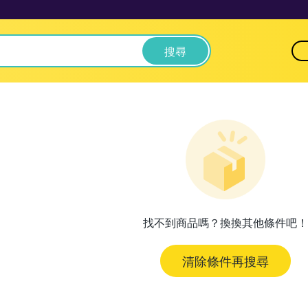
搜尋
找不到商品嗎？換換其他條件吧！
清除條件再搜尋