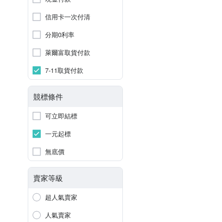
信用卡一次付清
分期0利率
萊爾富取貨付款
7-11取貨付款
競標條件
可立即結標
一元起標
無底價
賣家等級
超人氣賣家
人氣賣家