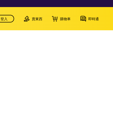
登入
賣東西
購物車
即時通