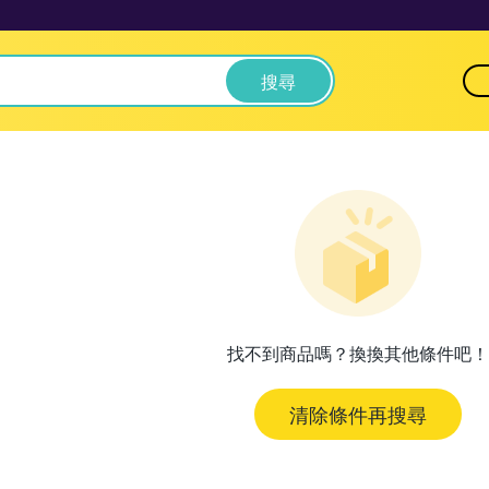
搜尋
找不到商品嗎？換換其他條件吧！
清除條件再搜尋