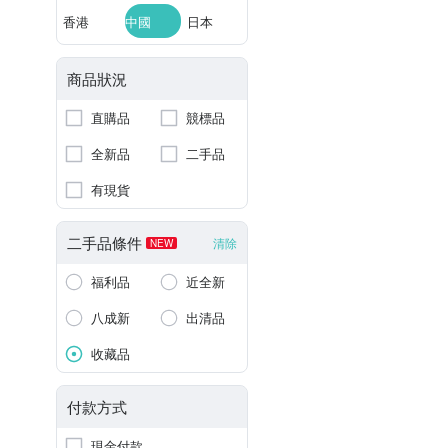
香港
中國
日本
商品狀況
直購品
競標品
全新品
二手品
有現貨
二手品條件
清除
NEW
福利品
近全新
八成新
出清品
收藏品
付款方式
現金付款