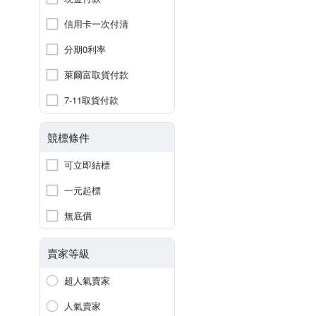
信用卡一次付清
分期0利率
萊爾富取貨付款
7-11取貨付款
競標條件
可立即結標
一元起標
無底價
賣家等級
超人氣賣家
人氣賣家