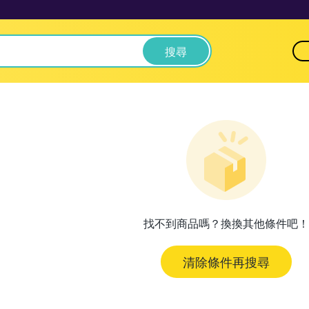
搜尋
找不到商品嗎？換換其他條件吧！
清除條件再搜尋