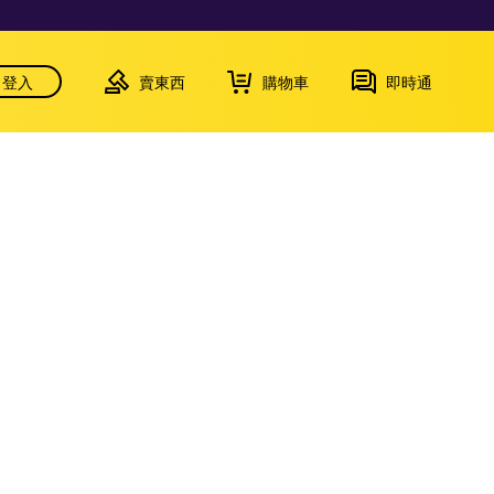
登入
賣東西
購物車
即時通