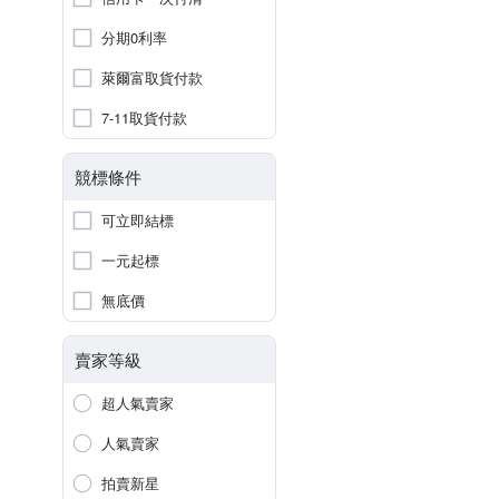
分期0利率
萊爾富取貨付款
7-11取貨付款
競標條件
可立即結標
一元起標
無底價
賣家等級
超人氣賣家
人氣賣家
拍賣新星