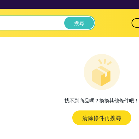
搜尋
找不到商品嗎？換換其他條件吧！
清除條件再搜尋