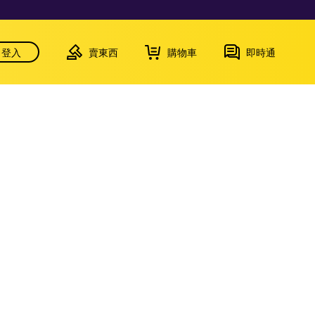
登入
賣東西
購物車
即時通