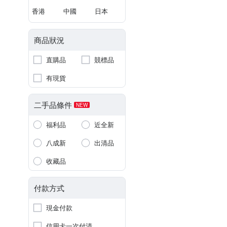
香港
中國
日本
商品狀況
直購品
競標品
有現貨
二手品條件
NEW
福利品
近全新
八成新
出清品
收藏品
付款方式
現金付款
信用卡一次付清