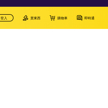
登入
賣東西
購物車
即時通