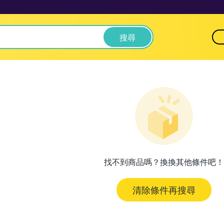
搜尋
找不到商品嗎？換換其他條件吧！
清除條件再搜尋