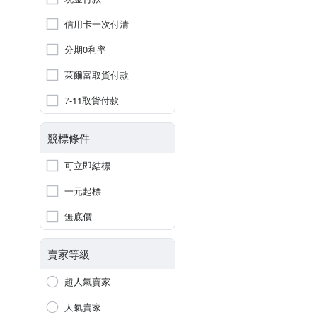
信用卡一次付清
分期0利率
萊爾富取貨付款
7-11取貨付款
競標條件
可立即結標
一元起標
無底價
賣家等級
超人氣賣家
人氣賣家