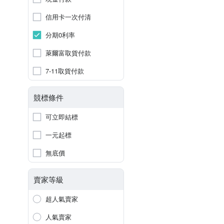
信用卡一次付清
分期0利率
萊爾富取貨付款
7-11取貨付款
競標條件
可立即結標
一元起標
無底價
賣家等級
超人氣賣家
人氣賣家