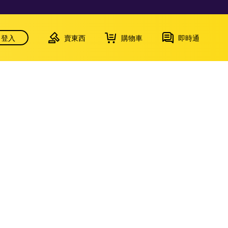
登入
賣東西
購物車
即時通