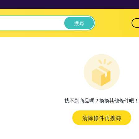
搜尋
找不到商品嗎？換換其他條件吧！
清除條件再搜尋