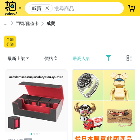
威寶
登
門號/儲值卡
威寶
全部
分類
最新上架
價格
最高人氣