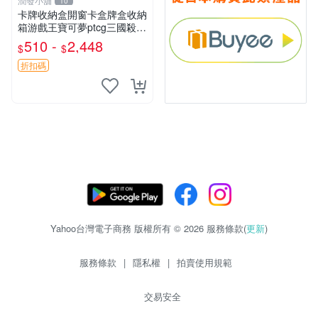
潤發小舖
10
卡牌收納盒開窗卡盒牌盒收納
箱游戲王寶可夢ptcg三國殺海
賊王dtcg
510 -
2,448
$
$
折扣碼
Yahoo台灣電子商務 版權所有 © 2026 服務條款(
更新
)
服務條款
|
隱私權
|
拍賣使用規範
交易安全