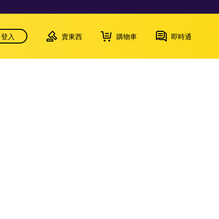
登入
賣東西
購物車
即時通