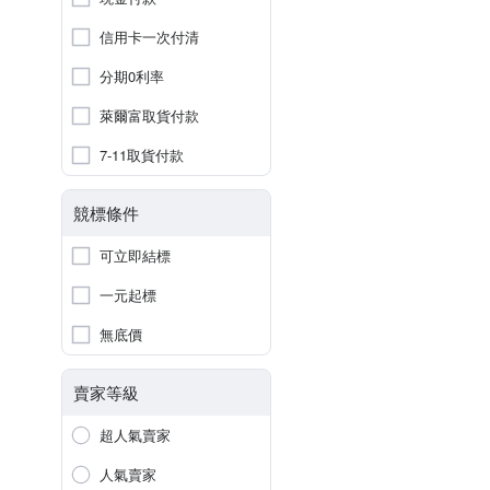
信用卡一次付清
分期0利率
萊爾富取貨付款
7-11取貨付款
競標條件
可立即結標
一元起標
無底價
賣家等級
超人氣賣家
人氣賣家