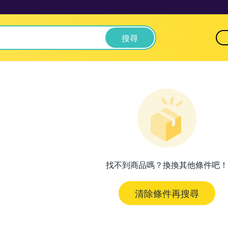
搜尋
找不到商品嗎？換換其他條件吧！
清除條件再搜尋