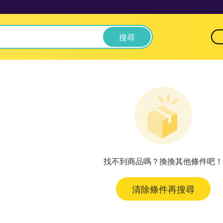
搜尋
找不到商品嗎？換換其他條件吧！
清除條件再搜尋