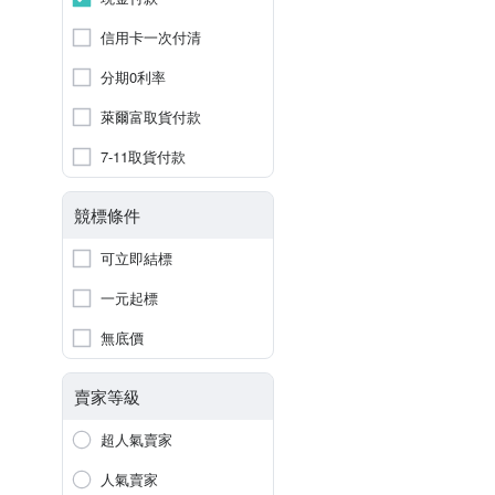
信用卡一次付清
分期0利率
萊爾富取貨付款
7-11取貨付款
競標條件
可立即結標
一元起標
無底價
賣家等級
超人氣賣家
人氣賣家