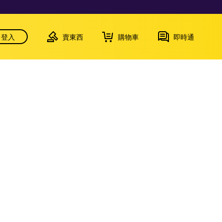
登入
賣東西
購物車
即時通