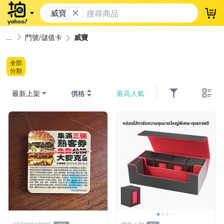
威寶
登
門號/儲值卡
威寶
全部
分類
最新上架
價格
最高人氣