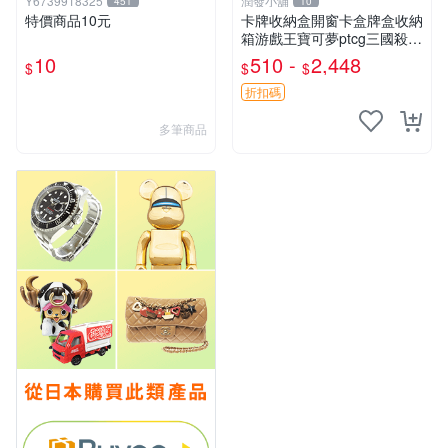
Y6739918325
潤發小舖
451
10
特價商品10元
卡牌收納盒開窗卡盒牌盒收納
箱游戲王寶可夢ptcg三國殺海
賊王dtcg
10
510 -
2,448
$
$
$
折扣碼
多筆商品