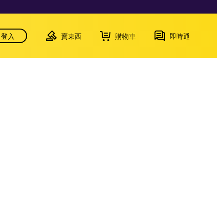
登入
賣東西
購物車
即時通