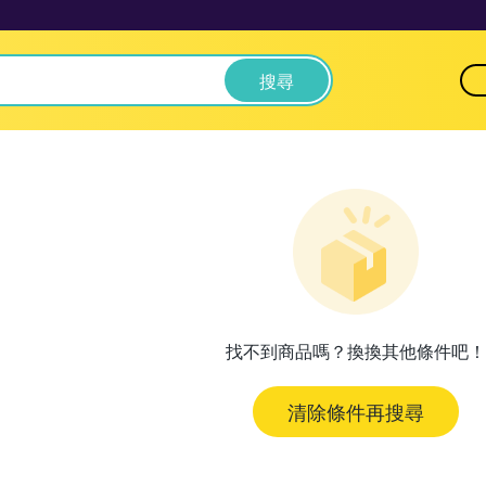
搜尋
找不到商品嗎？換換其他條件吧！
清除條件再搜尋