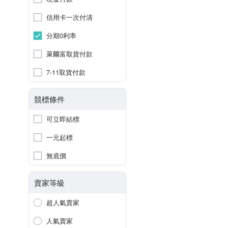
信用卡一次付清
分期0利率
萊爾富取貨付款
7-11取貨付款
競標條件
可立即結標
一元起標
無底價
賣家等級
超人氣賣家
人氣賣家