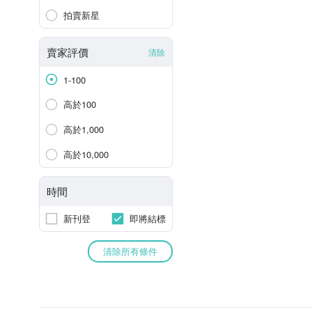
拍賣新星
賣家評價
清除
1-100
高於100
高於1,000
高於10,000
時間
新刊登
即將結標
清除所有條件