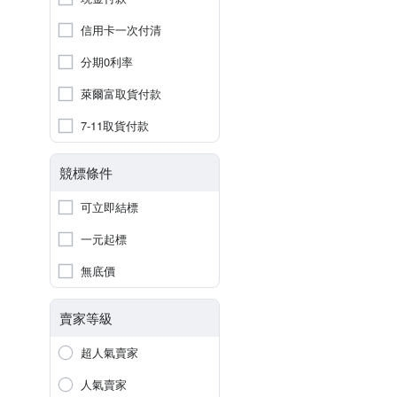
信用卡一次付清
分期0利率
萊爾富取貨付款
7-11取貨付款
競標條件
可立即結標
一元起標
無底價
賣家等級
超人氣賣家
人氣賣家