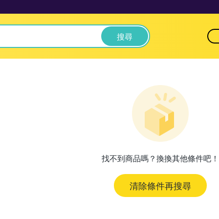
搜尋
找不到商品嗎？換換其他條件吧！
清除條件再搜尋