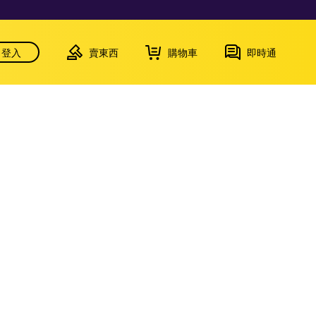
登入
賣東西
購物車
即時通