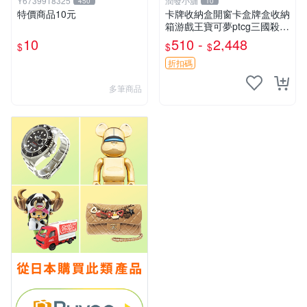
Y6739918325
潤發小舖
450
10
特價商品10元
卡牌收納盒開窗卡盒牌盒收納
箱游戲王寶可夢ptcg三國殺海
賊王dtcg
10
510 -
2,448
$
$
$
折扣碼
多筆商品