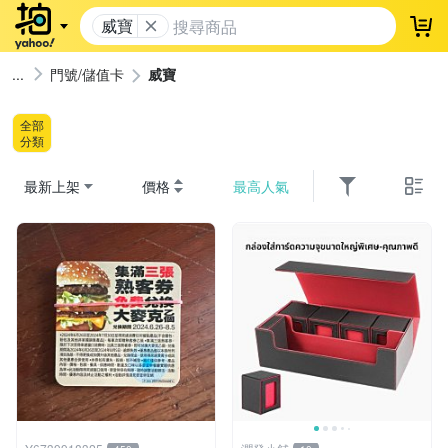
威寶
登
門號/儲值卡
威寶
全部
分類
最新上架
價格
最高人氣