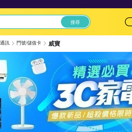
搜尋
威寶
通訊
門號/儲值卡