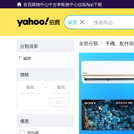
首頁
購物中心
中古車
帳務中心
信箱
App下載
Yahoo拍賣
威寶
手機、配件與
分類清單
威寶
價格
-
確定
優惠
折扣碼