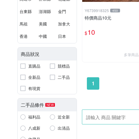
Y6739918325
台東縣
澎湖縣
金門
450
特價商品10元
馬祖
美國
加拿大
10
$
香港
中國
日本
商品狀況
多筆商品
直購品
競標品
全新品
二手品
1
有現貨
二手品條件
NEW
福利品
近全新
八成新
出清品