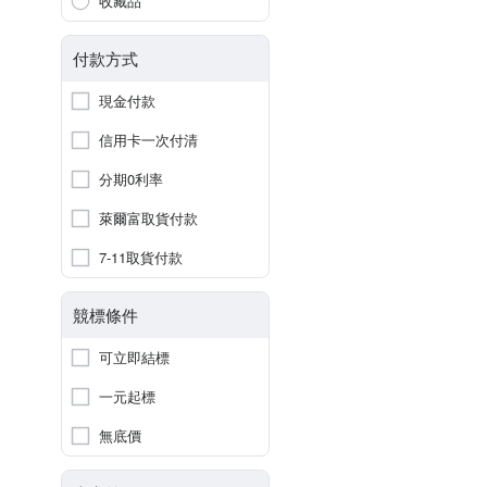
收藏品
付款方式
現金付款
信用卡一次付清
分期0利率
萊爾富取貨付款
7-11取貨付款
競標條件
可立即結標
一元起標
無底價