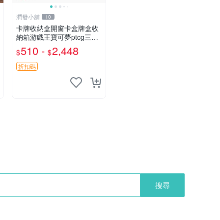
潤發小舖
10
卡牌收納盒開窗卡盒牌盒收
納箱游戲王寶可夢ptcg三國
殺海賊王dtcg
510 -
2,448
$
$
折扣碼
搜尋