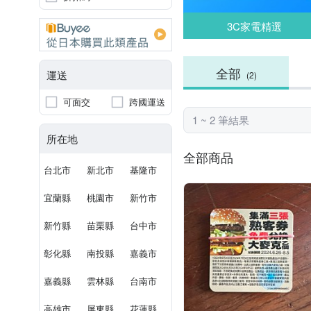
3C家電精選
全部
運送
(2)
可面交
跨國運送
1 ~ 2 筆結果
所在地
全部商品
台北市
新北市
基隆市
宜蘭縣
桃園市
新竹市
新竹縣
苗栗縣
台中市
彰化縣
南投縣
嘉義市
嘉義縣
雲林縣
台南市
高雄市
屏東縣
花蓮縣